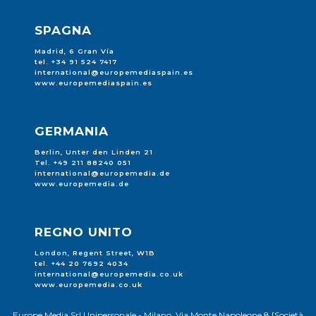
SPAGNA
Madrid, 6 Gran Vía
tel. +34 91 524 7417
international@europemediaspain.es
www.europemediaspain.es
GERMANIA
Berlin, Unter den Linden 21
Tel. +49 211 88240 051
international@europemedia.de
www.europemedia.de
REGNO UNITO
London, Regent Street, W1B
tel. +44 20 7692 4034
international@europemedia.co.uk
www.europemedia.co.uk
Europe Media Srl Unipersonale - Milano, Via Monte Napoleone 8 [Società