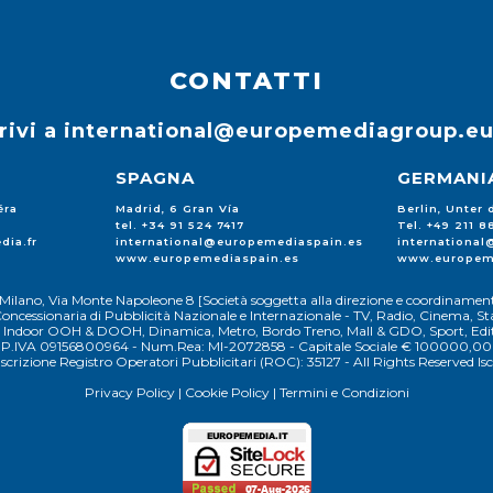
CONTATTI
rivi a
international@europemediagroup.e
SPAGNA
GERMANI
éra
Madrid, 6 Gran Vía
Berlin, Unter
tel. +34 91 524 7417
Tel. +49 211 
dia.fr
international@europemediaspain.es
internationa
www.europemediaspain.es
www.europem
Milano, Via Monte Napoleone 8 [Società soggetta alla direzione e coordinament
oncessionaria di Pubblicità Nazionale e Internazionale - TV, Radio, Cinema, Sta
 e Indoor OOH & DOOH, Dinamica, Metro, Bordo Treno, Mall & GDO, Sport, Edito
P.IVA 09156800964 - Num.Rea: MI-2072858 - Capitale Sociale € 100000,00
Iscrizione Registro Operatori Pubblicitari (ROC): 35127 - All Rights Reserved Isc
Privacy Policy
|
Cookie Policy
|
Termini e Condizioni