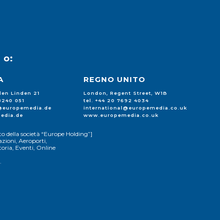
u
o:
A
REGNO UNITO
 den Linden 21
London, Regent Street, W1B
88240 051
tel. +44 20 7692 4034
l@europemedia.de
international@europemedia.co.uk
edia.de
www.europemedia.co.uk
o della società “Europe Holding”]
zioni, Aeroporti,
ria, Eventi, Online
.