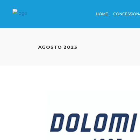
HOME
CONCESSION
TV
STAZIONI
CINEMA
AEROPORT
AGOSTO 2023
RADIO
BORDO TR
TV
STAZION
EDITORIA
METRO
CINEMA
AEROPO
DIGITAL
AUTOSTRA
RADIO
BORDO
DINAMICA
EDITORIA
METRO
DIGITAL
AUTOST
DINAMI