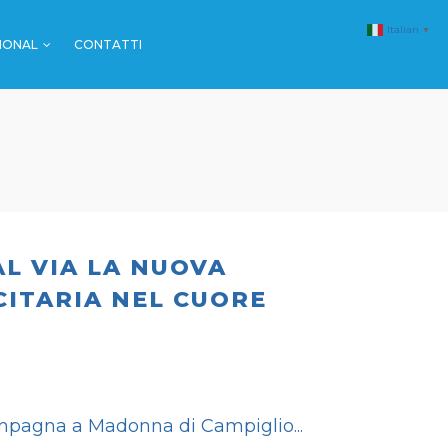
Italian
▼
IONAL
CONTATTI
MALL & GDO
FARMACIE
SPORT
MALL & GDO
EVENTI
FARMACIE
SPORT
L VIA LA NUOVA
EVENTI
ITARIA NEL CUORE
campagna a Madonna di Campiglio