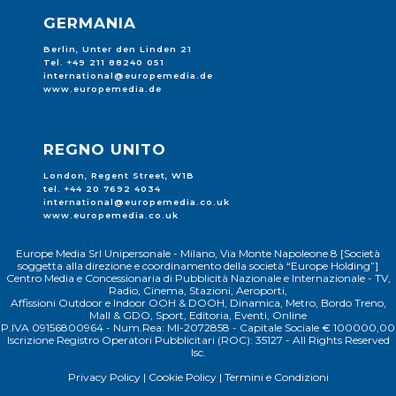
GERMANIA
Berlin, Unter den Linden 21
Tel. +49 211 88240 051
international@europemedia.de
www.europemedia.de
REGNO UNITO
London, Regent Street, W1B
tel. +44 20 7692 4034
international@europemedia.co.uk
www.europemedia.co.uk
Europe Media Srl Unipersonale - Milano, Via Monte Napoleone 8 [Società
soggetta alla direzione e coordinamento della società “Europe Holding”]
Centro Media e Concessionaria di Pubblicità Nazionale e Internazionale - TV,
Radio, Cinema, Stazioni, Aeroporti,
Affissioni Outdoor e Indoor OOH & DOOH, Dinamica, Metro, Bordo Treno,
Mall & GDO, Sport, Editoria, Eventi, Online
P.IVA 09156800964 - Num.Rea: MI-2072858 - Capitale Sociale € 100000,00
Iscrizione Registro Operatori Pubblicitari (ROC): 35127 - All Rights Reserved
Isc.
Privacy Policy
|
Cookie Policy
|
Termini e Condizioni