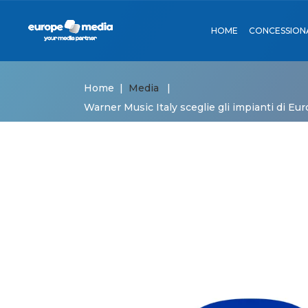
HOME
CONCESSION
TV
STAZIONI
CINEMA
AEROPORT
Home
|
Media
|
Warner Music Italy sceglie gli impianti di Eur
RADIO
BORDO T
TV
STAZIO
EDITORIA
METRO
CINEMA
AEROP
DIGITAL
AUTOSTR
RADIO
BORDO
DINAMICA
EDITORIA
METRO
DIGITAL
AUTOS
DINAMI