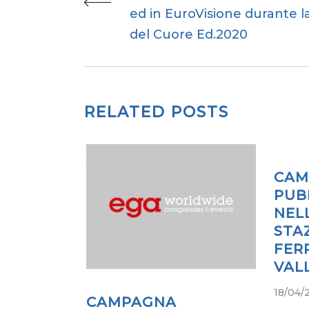
ed in EuroVisione durante la
del Cuore Ed.2020
RELATED POSTS
CAM
PUB
NEL
STA
FER
VAL
18/04/
CAMPAGNA