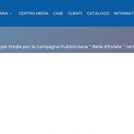
ARIA
CENTRO MEDIA
CASE
CLIENTI
CATALOGO
INTERNAT
OUTDOOR
I
ope Media per la Campagna Pubblicitaria ” Bella d’Estate ” nell
RENO
NI
OUTDOOR
ORTI
ADE
 TRENO
TRADE
CA