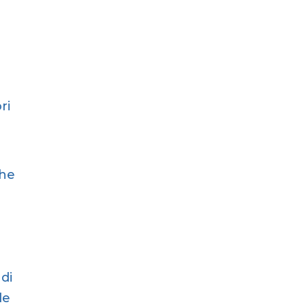
ri
e
che
 di
de