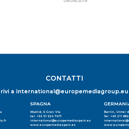
04/04/2019
CONTATTI
rivi a
international@europemediagroup.eu
SPAGNA
GERMANI
ra
Madrid, 6 Gran Vía
Berlin, Unter 
tel. +34 91 524 7417
Tel. +49 211 88
a.fr
international@europemediaspain.es
international
www.europemediaspain.es
www.europeme