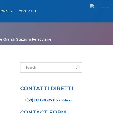
Italian
▼
IONAL
CONTATTI
MALL & GDO
FARMACIE
e Grandi Stazioni Ferroviarie
SPORT
MALL & GDO
EVENTI
FARMACIE
SPORT
EVENTI
CONTATTI DIRETTI
+(39) 02 80887115
- Milano
CONTACT FORM