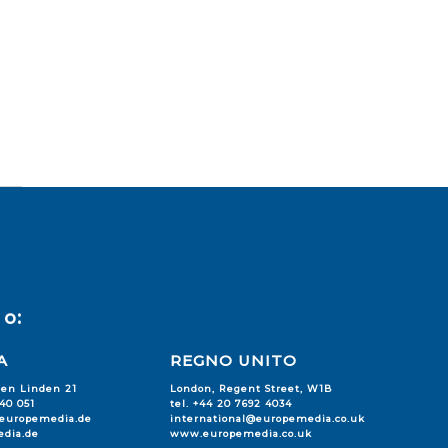
o:
A
REGNO UNITO
den Linden 21
London, Regent Street, W1B
240 051
tel. +44 20 7692 4034
@europemedia.de
international@europemedia.co.uk
dia.de
www.europemedia.co.uk