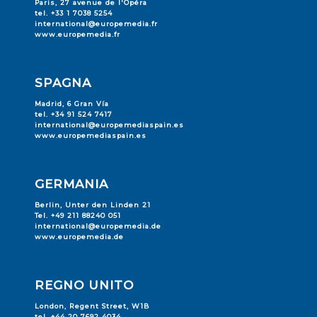
Paris, 27 avenue de l'Opéra
tel. +33 1 7038 5254
international@europemedia.fr
www.europemedia.fr
SPAGNA
Madrid, 6 Gran Vía
tel. +34 91 524 7417
international@europemediaspain.es
www.europemediaspain.es
GERMANIA
Berlin, Unter den Linden 21
Tel. +49 211 88240 051
international@europemedia.de
www.europemedia.de
REGNO UNITO
London, Regent Street, W1B
tel. +44 20 7692 4034