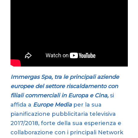
Immergas Spa, tra le principali aziende
europee del settore riscaldamento con
filiali commerciali in Europa e Cina,
si
affida
a
Europe Media
per la sua
pianificazione pubblicitaria televisiva
2017/2018, forte della sua esperienza e
collaborazione con i principali Network