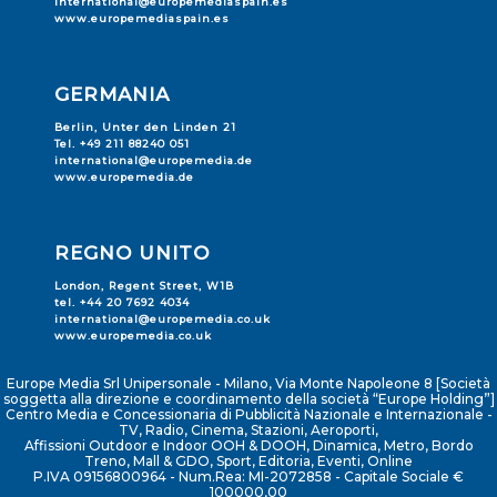
international@europemediaspain.es
www.europemediaspain.es
GERMANIA
Berlin, Unter den Linden 21
Tel. +49 211 88240 051
international@europemedia.de
www.europemedia.de
REGNO UNITO
London, Regent Street, W1B
tel. +44 20 7692 4034
international@europemedia.co.uk
www.europemedia.co.uk
Europe Media Srl Unipersonale - Milano, Via Monte Napoleone 8 [Società
soggetta alla direzione e coordinamento della società “Europe Holding”]
Centro Media e Concessionaria di Pubblicità Nazionale e Internazionale -
TV, Radio, Cinema, Stazioni, Aeroporti,
Affissioni Outdoor e Indoor OOH & DOOH, Dinamica, Metro, Bordo
Treno, Mall & GDO, Sport, Editoria, Eventi, Online
P.IVA 09156800964 - Num.Rea: MI-2072858 - Capitale Sociale €
100000,00