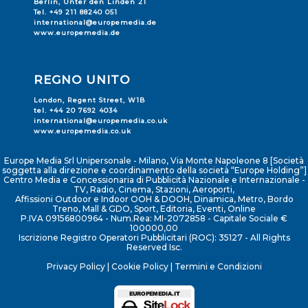
Berlin, Unter den Linden 21
Tel. +49 211 88240 051
international@europemedia.de
www.europemedia.de
REGNO UNITO
London, Regent Street, W1B
tel. +44 20 7692 4034
international@europemedia.co.uk
www.europemedia.co.uk
Europe Media Srl Unipersonale - Milano, Via Monte Napoleone 8 [Società
soggetta alla direzione e coordinamento della società “Europe Holding”]
Centro Media e Concessionaria di Pubblicità Nazionale e Internazionale -
TV, Radio, Cinema, Stazioni, Aeroporti,
Affissioni Outdoor e Indoor OOH & DOOH, Dinamica, Metro, Bordo
Treno, Mall & GDO, Sport, Editoria, Eventi, Online
P.IVA 09156800964 - Num.Rea: MI-2072858 - Capitale Sociale €
100000,00
Iscrizione Registro Operatori Pubblicitari (ROC): 35127 - All Rights
Reserved Isc.
Privacy Policy
|
Cookie Policy
|
Termini e Condizioni