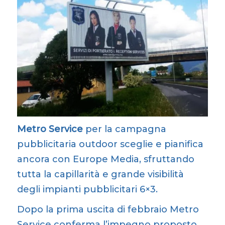
Metro Service
per la campagna
pubblicitaria outdoor sceglie e pianifica
ancora con Europe Media, sfruttando
tutta la capillarità e grande visibilità
degli impianti pubblicitari 6×3.
Dopo la prima uscita di febbraio Metro
Service conferma l’impegno proposto