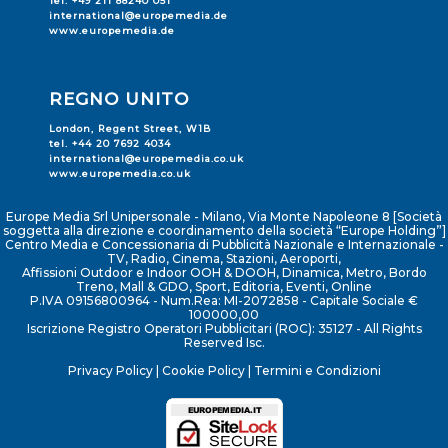
Tel. +49 211 88240 051
international@europemedia.de
www.europemedia.de
REGNO UNITO
London, Regent Street, W1B
tel. +44 20 7692 4034
international@europemedia.co.uk
www.europemedia.co.uk
Europe Media Srl Unipersonale - Milano, Via Monte Napoleone 8 [Società
soggetta alla direzione e coordinamento della società “Europe Holding”]
Centro Media e Concessionaria di Pubblicità Nazionale e Internazionale -
TV, Radio, Cinema, Stazioni, Aeroporti,
Affissioni Outdoor e Indoor OOH & DOOH, Dinamica, Metro, Bordo
Treno, Mall & GDO, Sport, Editoria, Eventi, Online
P.IVA 09156800964 - Num.Rea: MI-2072858 - Capitale Sociale €
100000,00
Iscrizione Registro Operatori Pubblicitari (ROC): 35127 - All Rights
Reserved Isc.
Privacy Policy
|
Cookie Policy
|
Termini e Condizioni