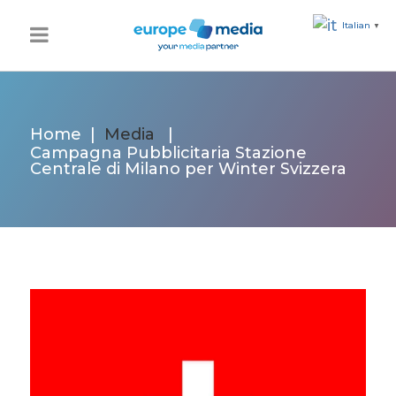
Italian
▼
Home
|
Media
|
Campagna Pubblicitaria Stazione
Centrale di Milano per Winter Svizzera