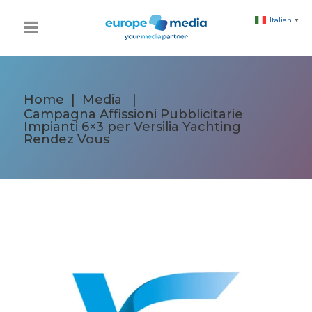
Italian
▼
Home
|
Media
|
Campagna Affissioni Pubblicitarie
Impianti 6×3 per Versilia Yachting
Rendez Vous