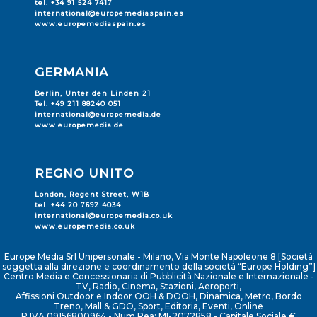
tel. +34 91 524 7417
international@europemediaspain.es
www.europemediaspain.es
GERMANIA
Berlin, Unter den Linden 21
Tel. +49 211 88240 051
international@europemedia.de
www.europemedia.de
REGNO UNITO
London, Regent Street, W1B
tel. +44 20 7692 4034
international@europemedia.co.uk
www.europemedia.co.uk
Europe Media Srl Unipersonale - Milano, Via Monte Napoleone 8 [Società
soggetta alla direzione e coordinamento della società “Europe Holding”]
Centro Media e Concessionaria di Pubblicità Nazionale e Internazionale -
TV, Radio, Cinema, Stazioni, Aeroporti,
Affissioni Outdoor e Indoor OOH & DOOH, Dinamica, Metro, Bordo
Treno, Mall & GDO, Sport, Editoria, Eventi, Online
P.IVA 09156800964 - Num.Rea: MI-2072858 - Capitale Sociale €