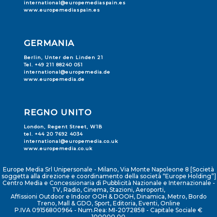
international@europemediaspain.es
www.europemediaspain.es
GERMANIA
Berlin, Unter den Linden 21
Tel. +49 211 88240 051
international@europemedia.de
www.europemedia.de
REGNO UNITO
London, Regent Street, W1B
tel. +44 20 7692 4034
international@europemedia.co.uk
www.europemedia.co.uk
Europe Media Srl Unipersonale - Milano, Via Monte Napoleone 8 [Società
soggetta alla direzione e coordinamento della società “Europe Holding”]
Centro Media e Concessionaria di Pubblicità Nazionale e Internazionale -
TV, Radio, Cinema, Stazioni, Aeroporti,
Affissioni Outdoor e Indoor OOH & DOOH, Dinamica, Metro, Bordo
Treno, Mall & GDO, Sport, Editoria, Eventi, Online
P.IVA 09156800964 - Num.Rea: MI-2072858 - Capitale Sociale €
100000,00