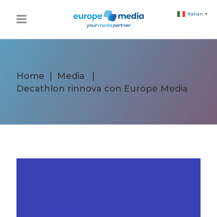
Italian
▼
Home
|
Media
|
Decathlon rinnova con Europe Media