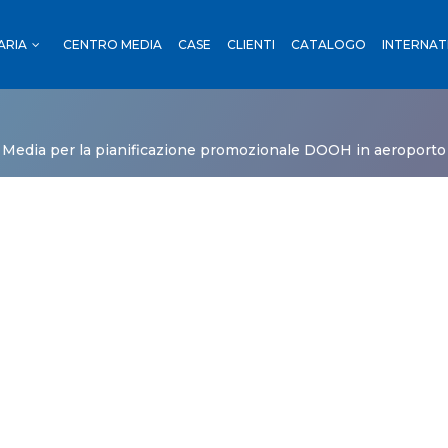
ARIA
CENTRO MEDIA
CASE
CLIENTI
CATALOGO
INTERNAT
OUTDOOR
I
 Media per la pianificazione promozionale DOOH in aeroporto
RENO
NI
OUTDOOR
ORTI
ADE
 TRENO
TRADE
CA