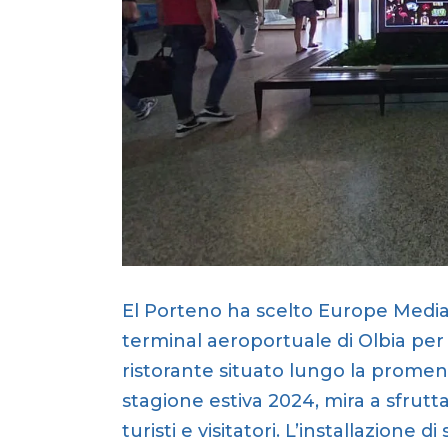
El Porteno ha scelto Europe Media
terminal aeroportuale di Olbia per
ristorante situato lungo la promen
stagione estiva 2024, mira a sfruttar
turisti e visitatori. L’installazione 