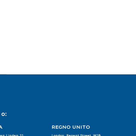
o:
A
REGNO UNITO
den Linden 21
London, Regent Street, W1B