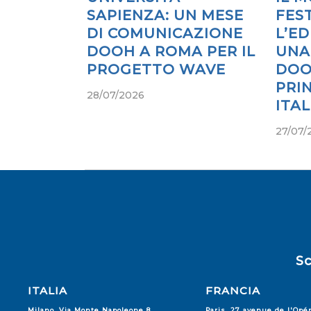
SAPIENZA: UN MESE
FES
DI COMUNICAZIONE
L’ED
DOOH A ROMA PER IL
UNA
PROGETTO WAVE
DOO
PRIN
28/07/2026
ITA
27/07/
Sc
ITALIA
FRANCIA
Milano, Via Monte Napoleone 8
Paris, 27 avenue de l'Opé