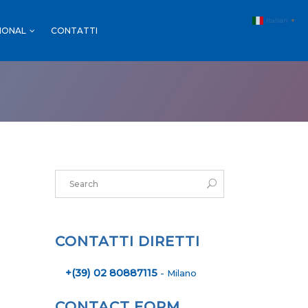
Italian
▼
IONAL
CONTATTI
MALL & GDO
FARMACIE
SPORT
MALL & GDO
EVENTI
FARMACIE
SPORT
EVENTI
CONTATTI DIRETTI
+(39) 02 80887115
- Milano
CONTACT FORM