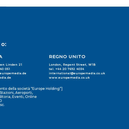
o:
A
REGNO UNITO
den Linden 21
London, Regent Street, W1B
240 051
tel. +44 20 7692 4034
@europemedia.de
international@europemedia.co.uk
dia.de
www.europemedia.co.uk
nto della società “Europe Holding”]
tazioni, Aeroporti,
toria, Eventi, Online
0
sc.