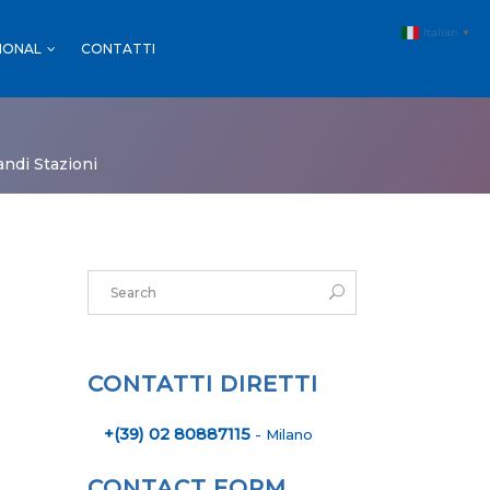
Italian
▼
IONAL
CONTATTI
MALL & GDO
FARMACIE
andi Stazioni
SPORT
MALL & GDO
EVENTI
FARMACIE
SPORT
EVENTI
CONTATTI DIRETTI
+(39) 02 80887115
- Milano
CONTACT FORM