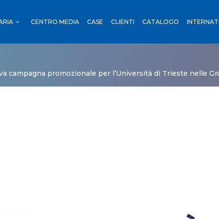
ARIA
CENTRO MEDIA
CASE
CLIENTI
CATALOGO
INTERNAT
OUTDOOR
I
a campagna promozionale per l’Università di Trieste nelle Gr
RENO
NI
OUTDOOR
ORTI
ADE
 TRENO
TRADE
CA