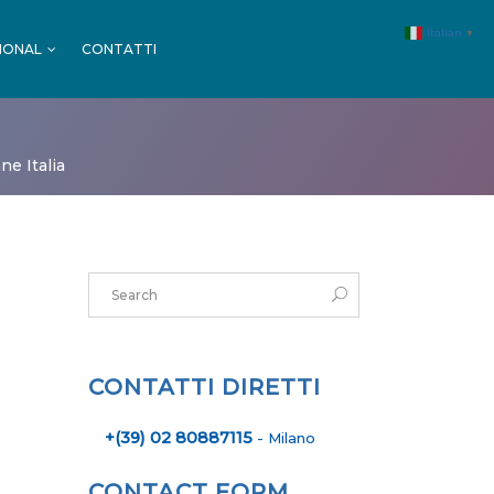
Italian
▼
IONAL
CONTATTI
MALL & GDO
FARMACIE
ne Italia
SPORT
MALL & GDO
EVENTI
FARMACIE
SPORT
EVENTI
CONTATTI DIRETTI
+(39) 02 80887115
- Milano
CONTACT FORM