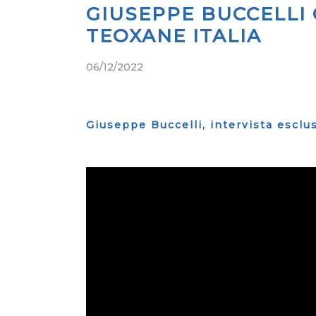
GIUSEPPE BUCCELLI
TEOXANE ITALIA
06/12/2022
Giuseppe Buccelli, intervista escl