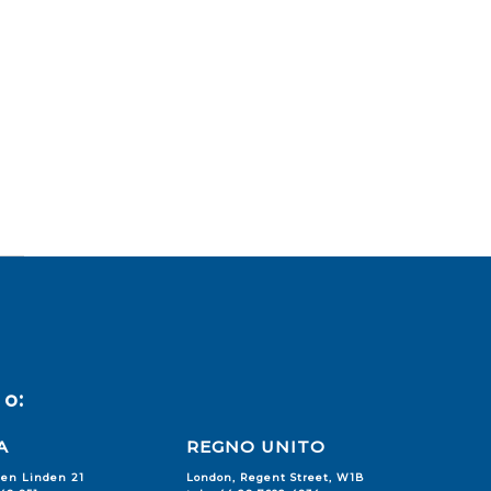
o:
A
REGNO UNITO
den Linden 21
London, Regent Street, W1B