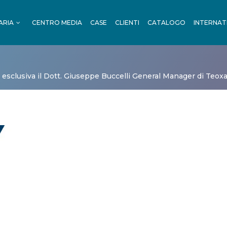
ARIA
CENTRO MEDIA
CASE
CLIENTI
CATALOGO
INTERNAT
OUTDOOR
I
 esclusiva il Dott. Giuseppe Buccelli General Manager di Teoxa
RENO
NI
OUTDOOR
ORTI
ADE
 TRENO
TRADE
CA