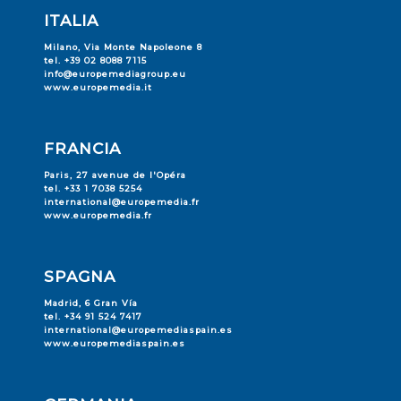
tel. +33 1 7038 5254
international@europemedia.fr
www.europemedia.fr
SPAGNA
Madrid, 6 Gran Vía
tel. +34 91 524 7417
international@europemediaspain.es
www.europemediaspain.es
GERMANIA
Berlin, Unter den Linden 21
Tel. +49 211 88240 051
international@europemedia.de
www.europemedia.de
REGNO UNITO
London, Regent Street, W1B
tel. +44 20 7692 4034