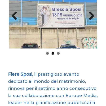
Previous
Next
Fiere Sposi
, il prestigioso evento
dedicato al mondo del matrimonio,
rinnova per il settimo anno consecutivo
la sua collaborazione con Europe Media,
leader nella pianificazione pubblicitaria
nazionale e internazionale. La nuova
campagna promozionale, pensata per
promuovere gli eventi di gennaio 2025,
rappresenta un esempio concreto di
strategia comunicativa mirata e di
successo.