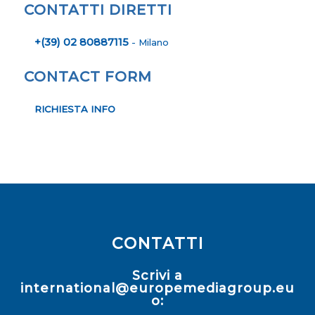
CONTATTI
Scrivi a
international@europemediagroup.eu
o:
ITALIA
Milano, Via Monte Napoleone 8
tel. +39 02 8088 7115
info@europemediagroup.eu
www.europemedia.it
FRANCIA
Paris, 27 avenue de l'Opéra