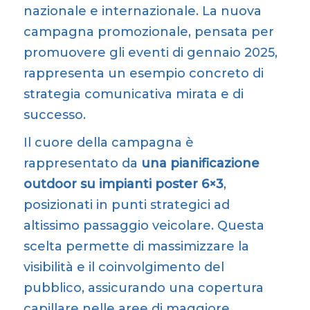
Il cuore della campagna è
rappresentato da
una pianificazione
outdoor su impianti poster 6×3
,
posizionati in punti strategici ad
altissimo passaggio veicolare. Questa
scelta permette di massimizzare la
visibilità e il coinvolgimento del
pubblico, assicurando una copertura
capillare nelle aree di maggiore
interesse.
Europe Media, grazie alla sua
comprovata esperienza nel settore
pubblicitario
, ha sviluppato una
strategia personalizzata, ottimizzando
ogni aspetto della campagna in base