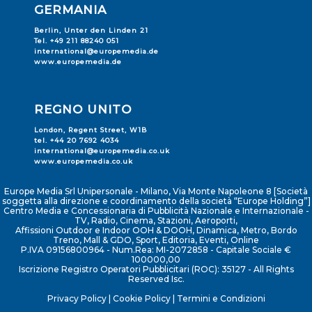
GERMANIA
Berlin, Unter den Linden 21
Tel. +49 211 88240 051
international@europemedia.de
www.europemedia.de
REGNO UNITO
London, Regent Street, W1B
tel. +44 20 7692 4034
international@europemedia.co.uk
www.europemedia.co.uk
Europe Media Srl Unipersonale - Milano, Via Monte Napoleone 8 [Società
soggetta alla direzione e coordinamento della società “Europe Holding”]
Centro Media e Concessionaria di Pubblicità Nazionale e Internazionale -
TV, Radio, Cinema, Stazioni, Aeroporti,
Affissioni Outdoor e Indoor OOH & DOOH, Dinamica, Metro, Bordo
Treno, Mall & GDO, Sport, Editoria, Eventi, Online
P.IVA 09156800964 - Num.Rea: MI-2072858 - Capitale Sociale €
100000,00
Iscrizione Registro Operatori Pubblicitari (ROC): 35127 - All Rights
Reserved Isc.
Privacy Policy
|
Cookie Policy
|
Termini e Condizioni