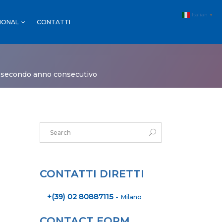
Italian
▼
IONAL
CONTATTI
MALL & GDO
FARMACIE
il secondo anno consecutivo
SPORT
MALL & GDO
EVENTI
FARMACIE
SPORT
EVENTI
CONTATTI DIRETTI
+(39) 02 80887115
- Milano
CONTACT FORM