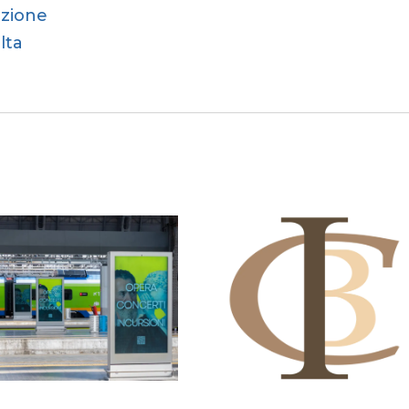
azione
lta