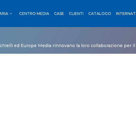
ARIA
CENTRO MEDIA
CASE
CLIENTI
CATALOGO
INTERNAT
OUTDOOR
I
hielli ed Europe Media rinnovano la loro collaborazione per 
RENO
NI
OUTDOOR
ORTI
ADE
 TRENO
TRADE
CA