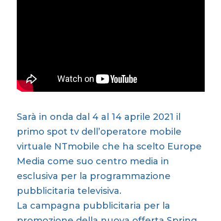
Sarà in onda dal 4 al 14 aprile 2021 il
primo spot tv dell’operatore mobile
virtuale NTmobile che ha scelto Europe
Media come suo centro media in
esclusiva per la programmazione
pubblicitaria televisiva.
La campagna pubblicitaria per la
promozione della nuova offerta Spring