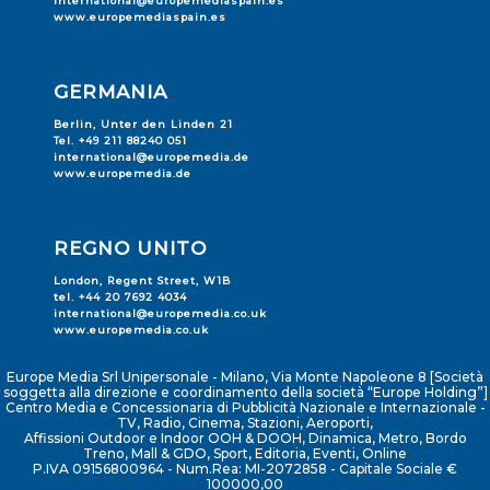
international@europemediaspain.es
www.europemediaspain.es
GERMANIA
Berlin, Unter den Linden 21
Tel. +49 211 88240 051
international@europemedia.de
www.europemedia.de
REGNO UNITO
London, Regent Street, W1B
tel. +44 20 7692 4034
international@europemedia.co.uk
www.europemedia.co.uk
Europe Media Srl Unipersonale - Milano, Via Monte Napoleone 8 [Società
soggetta alla direzione e coordinamento della società “Europe Holding”]
Centro Media e Concessionaria di Pubblicità Nazionale e Internazionale -
TV, Radio, Cinema, Stazioni, Aeroporti,
Affissioni Outdoor e Indoor OOH & DOOH, Dinamica, Metro, Bordo
Treno, Mall & GDO, Sport, Editoria, Eventi, Online
P.IVA 09156800964 - Num.Rea: MI-2072858 - Capitale Sociale €
100000,00