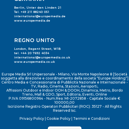
Berlin, Unter den Linden 21
Tel. +49 211 88240 051
international@europemedia.de
www.europemedia.de
REGNO UNITO
London, Regent Street, W1B
tel. +44 20 7692 4034
international@europemedia.co.uk
www.europemedia.co.uk
Europe Media Srl Unipersonale - Milano, Via Monte Napoleone 8 [Società
soggetta alla direzione e coordinamento della società “Europe Holding”]
Centro Media e Concessionaria di Pubblicità Nazionale e Internazionale -
TV, Radio, Cinema, Stazioni, Aeroporti,
Affissioni Outdoor e Indoor OOH & DOOH, Dinamica, Metro, Bordo
Treno, Mall & GDO, Sport, Editoria, Eventi, Online
P.IVA 09156800964 - Num.Rea: MI-2072858 - Capitale Sociale €
100000,00
Iscrizione Registro Operatori Pubblicitari (ROC): 35127 - All Rights
Reserved Isc.
Privacy Policy
|
Cookie Policy
|
Termini e Condizioni