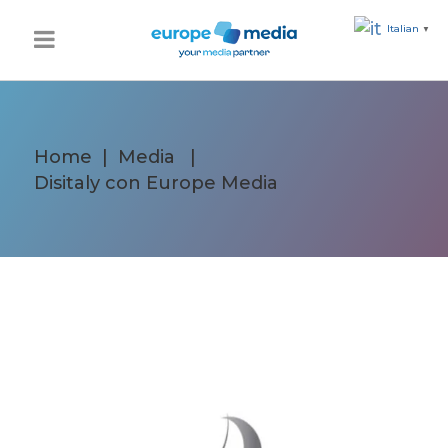
Italian
▼
Home
|
Media
|
Disitaly con Europe Media