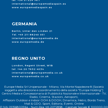
tel. +34 91 524 7417
international@europemediaspain.es
www.europemediaspain.es
GERMANIA
Berlin, Unter den Linden 21
Tel. +49 211 88240 051
international@europemedia.de
www.europemedia.de
REGNO UNITO
London, Regent Street, W1B
tel. +44 20 7692 4034
international@europemedia.co.uk
www.europemedia.co.uk
Europe Media Srl Unipersonale - Milano, Via Monte Napoleone 8 [Società
soggetta alla direzione e coordinamento della società “Europe Holding”]
Centro Media e Concessionaria di Pubblicità Nazionale e Internazionale - TV,
Radio, Cinema, Stazioni, Aeroporti,
Affissioni Outdoor e Indoor OOH & DOOH, Dinamica, Metro, Bordo Treno,
Mall & GDO, Sport, Editoria, Eventi, Online
P.IVA 09156800964 - Num.Rea: MI-2072858 - Capitale Sociale € 100000,00