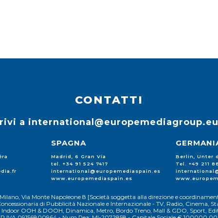
CONTATTI
rivi a
international@europemediagroup.e
SPAGNA
GERMANI
éra
Madrid, 6 Gran Vía
Berlin, Unter
tel. +34 91 524 7417
Tel. +49 211 
dia.fr
international@europemediaspain.es
internationa
www.europemediaspain.es
www.europem
Milano, Via Monte Napoleone 8 [Società soggetta alla direzione e coordinament
oncessionaria di Pubblicità Nazionale e Internazionale - TV, Radio, Cinema, Sta
 e Indoor OOH & DOOH, Dinamica, Metro, Bordo Treno, Mall & GDO, Sport, Edito
P.IVA 09156800964 - Num.Rea: MI-2072858 - Capitale Sociale € 100000,00