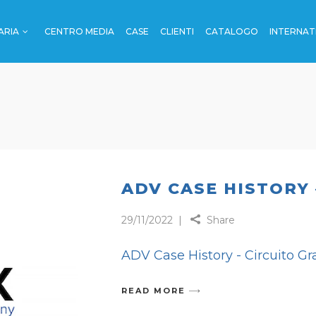
ARIA
CENTRO MEDIA
CASE
CLIENTI
CATALOGO
INTERNAT
OUTDOOR
I
ENO
I
OUTDOOR
RTI
DE
 TRENO
ADV CASE HISTORY 
29/11/2022
Share
RADE
ADV Case History - Circuito Gr
CA
READ MORE