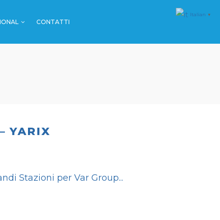
Italian
▼
IONAL
CONTATTI
MALL & GDO
FARMACIE
SPORT
MALL & GDO
EVENTI
FARMACIE
SPORT
– YARIX
EVENTI
andi Stazioni per Var Group