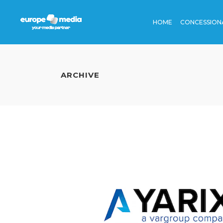
HOME
CONCESSION
TV
STAZIONI
CINEMA
AEROPORT
ARCHIVE
RADIO
BORDO TR
TV
STAZION
EDITORIA
METRO
CINEMA
AEROPO
DIGITAL
AUTOSTRA
RADIO
BORDO
DINAMICA
EDITORIA
METRO
DIGITAL
AUTOST
DINAMI