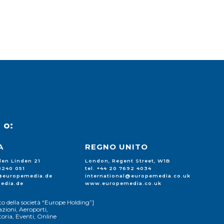
u
o:
A
REGNO UNITO
 den Linden 21
London, Regent Street, W1B
88240 051
tel. +44 20 7692 4034
l@europemedia.de
international@europemedia.co.uk
edia.de
www.europemedia.co.uk
o della società “Europe Holding”]
zioni, Aeroporti,
ria, Eventi, Online