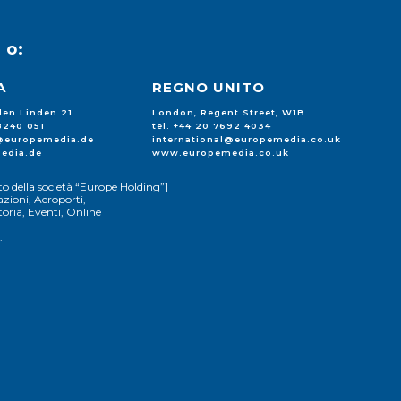
u
o:
A
REGNO UNITO
 den Linden 21
London, Regent Street, W1B
88240 051
tel. +44 20 7692 4034
l@europemedia.de
international@europemedia.co.uk
edia.de
www.europemedia.co.uk
o della società “Europe Holding”]
zioni, Aeroporti,
ria, Eventi, Online
.