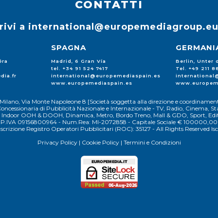
CONTATTI
rivi a
international@europemediagroup.e
SPAGNA
GERMANI
éra
Madrid, 6 Gran Vía
Berlin, Unter
tel. +34 91 524 7417
Tel. +49 211 
dia.fr
international@europemediaspain.es
internationa
www.europemediaspain.es
www.europem
Milano, Via Monte Napoleone 8 [Società soggetta alla direzione e coordinament
oncessionaria di Pubblicità Nazionale e Internazionale - TV, Radio, Cinema, Sta
 e Indoor OOH & DOOH, Dinamica, Metro, Bordo Treno, Mall & GDO, Sport, Edito
P.IVA 09156800964 - Num.Rea: MI-2072858 - Capitale Sociale € 100000,00
Iscrizione Registro Operatori Pubblicitari (ROC): 35127 - All Rights Reserved Isc
Privacy Policy
|
Cookie Policy
|
Termini e Condizioni