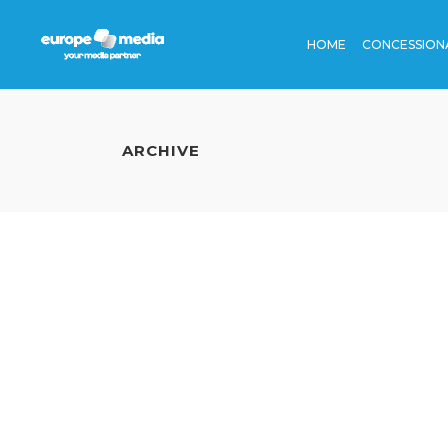
HOME
CONCESSION
TV
STAZIONI
CINEMA
AEROPORT
ARCHIVE
RADIO
BORDO TR
TV
STAZION
EDITORIA
METRO
CINEMA
AEROPO
DIGITAL
AUTOSTRA
RADIO
BORDO
DINAMICA
EDITORIA
METRO
DIGITAL
AUTOST
DINAMI