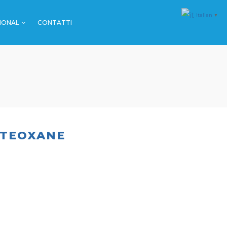
Italian
▼
IONAL
CONTATTI
MALL & GDO
FARMACIE
SPORT
MALL & GDO
EVENTI
FARMACIE
SPORT
 TEOXANE
EVENTI