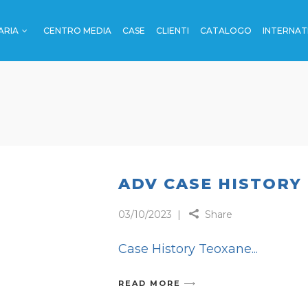
ARIA
CENTRO MEDIA
CASE
CLIENTI
CATALOGO
INTERNAT
OUTDOOR
I
ENO
I
OUTDOOR
RTI
DE
 TRENO
ADV CASE HISTORY
03/10/2023
Share
RADE
Case History Teoxane
CA
READ MORE