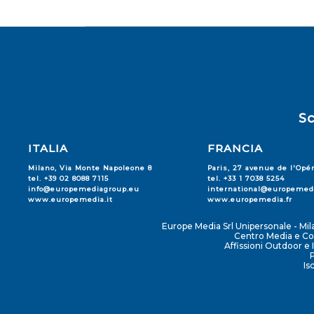
Sc
ITALIA
FRANCIA
Milano, Via Monte Napoleone 8
Paris, 27 avenue de l'Opé
tel. +39 02 8088 7115
tel. +33 1 7038 5254
info@europemediagroup.eu
international@europemedi
www.europemedia.it
www.europemedia.fr
Europe Media Srl Unipersonale - Mi
Centro Media e Con
Affissioni Outdoor e
Is