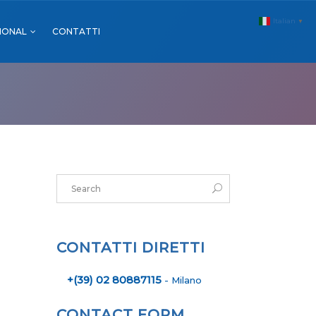
Italian
▼
IONAL
CONTATTI
MALL & GDO
FARMACIE
SPORT
MALL & GDO
EVENTI
FARMACIE
SPORT
EVENTI
CONTATTI DIRETTI
+(39) 02 80887115
- Milano
CONTACT FORM