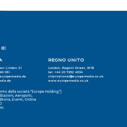
o:
A
REGNO UNITO
den Linden 21
London, Regent Street, W1B
240 051
tel. +44 20 7692 4034
@europemedia.de
international@europemedia.co.uk
dia.de
www.europemedia.co.uk
nto della società “Europe Holding”]
tazioni, Aeroporti,
toria, Eventi, Online
0
sc.