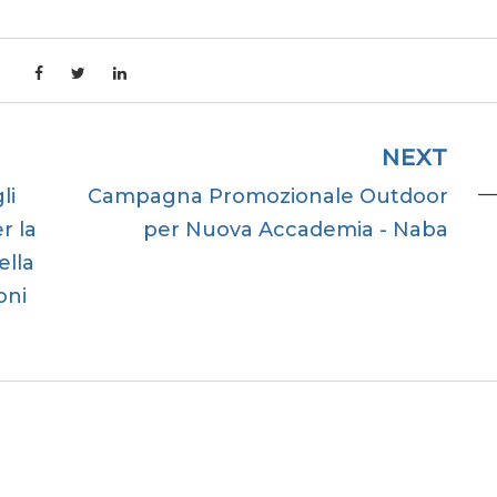
NEXT
li
Campagna Promozionale Outdoor
r la
per Nuova Accademia - Naba
ella
oni