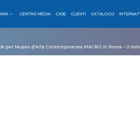
ARIA
CENTRO MEDIA
CASE
CLIENTI
CATALOGO
INTERNAT
OUTDOOR
I
ale per Museo d’Arte Contemporanea MACRO in Roma – Il Volo
RENO
NI
OUTDOOR
ORTI
ADE
 TRENO
TRADE
CA