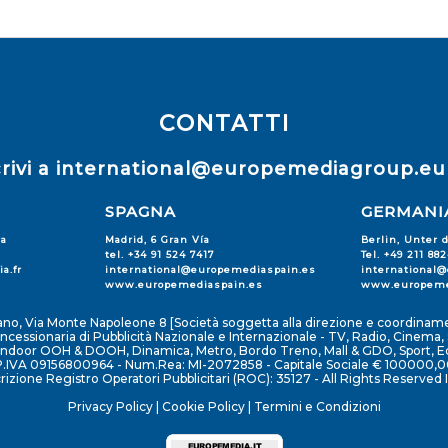
CONTATTI
rivi a
international@europemediagroup.eu
SPAGNA
GERMANI
ra
Madrid, 6 Gran Vía
Berlin, Unter 
tel. +34 91 524 7417
Tel. +49 211 88
a.fr
international@europemediaspain.es
international
www.europemediaspain.es
www.europeme
lano, Via Monte Napoleone 8 [Società soggetta alla direzione e coordiname
cessionaria di Pubblicità Nazionale e Internazionale - TV, Radio, Cinema, S
 Indoor OOH & DOOH, Dinamica, Metro, Bordo Treno, Mall & GDO, Sport, Edi
P.IVA 09156800964 - Num.Rea: MI-2072858 - Capitale Sociale € 100000,0
crizione Registro Operatori Pubblicitari (ROC): 35127 - All Rights Reserved I
Privacy Policy
|
Cookie Policy
|
Termini e Condizioni