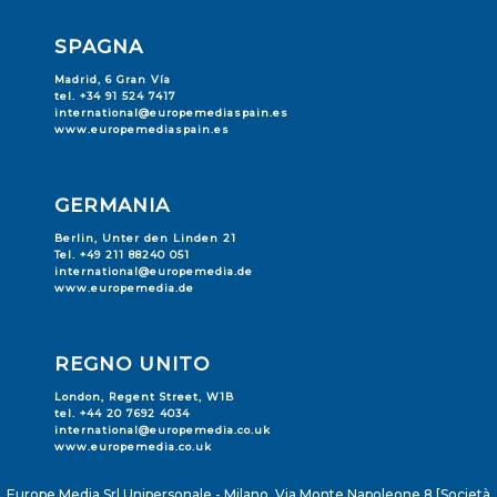
SPAGNA
Madrid, 6 Gran Vía
tel. +34 91 524 7417
international@europemediaspain.es
www.europemediaspain.es
GERMANIA
Berlin, Unter den Linden 21
Tel. +49 211 88240 051
international@europemedia.de
www.europemedia.de
REGNO UNITO
London, Regent Street, W1B
tel. +44 20 7692 4034
international@europemedia.co.uk
www.europemedia.co.uk
Europe Media Srl Unipersonale - Milano, Via Monte Napoleone 8 [Società