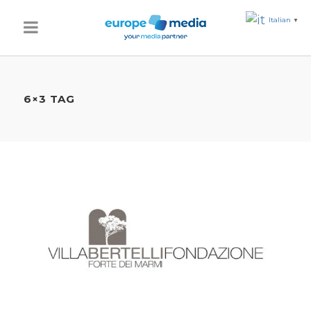
Italian
▼
6×3 TAG