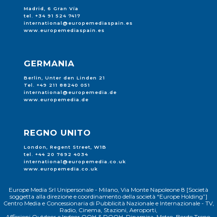
Madrid, 6 Gran Vía
tel. +34 91 524 7417
international@europemediaspain.es
www.europemediaspain.es
GERMANIA
Berlin, Unter den Linden 21
Tel. +49 211 88240 051
international@europemedia.de
www.europemedia.de
REGNO UNITO
London, Regent Street, W1B
tel. +44 20 7692 4034
international@europemedia.co.uk
www.europemedia.co.uk
Europe Media Srl Unipersonale - Milano, Via Monte Napoleone 8 [Società
soggetta alla direzione e coordinamento della società “Europe Holding”]
Centro Media e Concessionaria di Pubblicità Nazionale e Internazionale - TV,
Radio, Cinema, Stazioni, Aeroporti,
Affissioni Outdoor e Indoor OOH & DOOH, Dinamica, Metro, Bordo Treno,