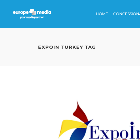
HOME
CONCESSION
TV
STAZIONI
CINEMA
AEROPORT
EXPOIN TURKEY TAG
RADIO
BORDO TR
TV
STAZION
EDITORIA
METRO
CINEMA
AEROPO
DIGITAL
AUTOSTRA
RADIO
BORDO
DINAMICA
EDITORIA
METRO
DIGITAL
AUTOST
DINAMI