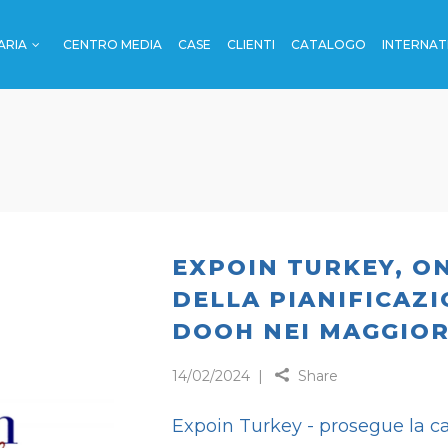
ARIA
CENTRO MEDIA
CASE
CLIENTI
CATALOGO
INTERNAT
OUTDOOR
I
ENO
I
OUTDOOR
RTI
DE
 TRENO
EXPOIN TURKEY, ON
DELLA PIANIFICAZI
RADE
DOOH NEI MAGGIORI
CA
14/02/2024
Share
Expoin Turkey - prosegue la