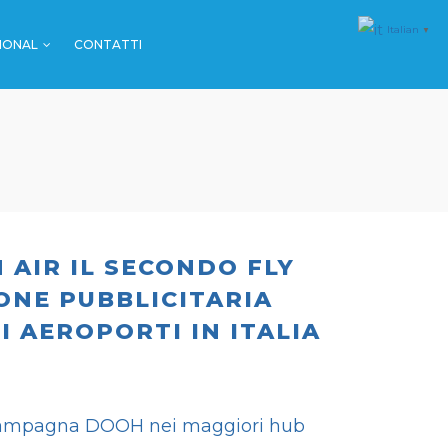
Italian
▼
IONAL
CONTATTI
MALL & GDO
FARMACIE
SPORT
MALL & GDO
EVENTI
FARMACIE
SPORT
 AIR IL SECONDO FLY
EVENTI
ONE PUBBLICITARIA
 AEROPORTI IN ITALIA
 campagna DOOH nei maggiori hub