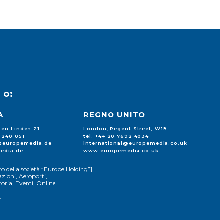
u
o:
A
REGNO UNITO
 den Linden 21
London, Regent Street, W1B
88240 051
tel. +44 20 7692 4034
l@europemedia.de
international@europemedia.co.uk
edia.de
www.europemedia.co.uk
o della società “Europe Holding”]
zioni, Aeroporti,
ria, Eventi, Online
.