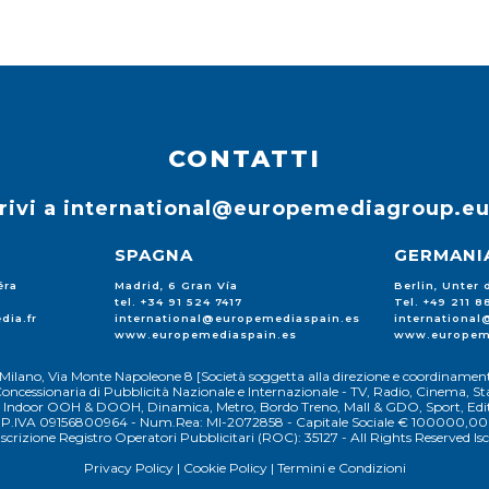
CONTATTI
rivi a
international@europemediagroup.e
SPAGNA
GERMANI
éra
Madrid, 6 Gran Vía
Berlin, Unter
tel. +34 91 524 7417
Tel. +49 211 
dia.fr
international@europemediaspain.es
internationa
www.europemediaspain.es
www.europem
Milano, Via Monte Napoleone 8 [Società soggetta alla direzione e coordinament
oncessionaria di Pubblicità Nazionale e Internazionale - TV, Radio, Cinema, Sta
 e Indoor OOH & DOOH, Dinamica, Metro, Bordo Treno, Mall & GDO, Sport, Edito
P.IVA 09156800964 - Num.Rea: MI-2072858 - Capitale Sociale € 100000,00
Iscrizione Registro Operatori Pubblicitari (ROC): 35127 - All Rights Reserved Isc
Privacy Policy
|
Cookie Policy
|
Termini e Condizioni