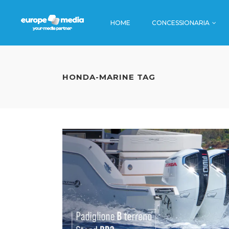
HOME
CONCESSIONARIA
TV
STAZIONI
CINEMA
AEROPORT
HONDA-MARINE TAG
RADIO
BORDO TR
TV
STAZION
EDITORIA
METRO
CINEMA
AEROPO
DIGITAL
AUTOSTRA
RADIO
BORDO
DINAMICA
EDITORIA
METRO
DIGITAL
AUTOST
DINAMI