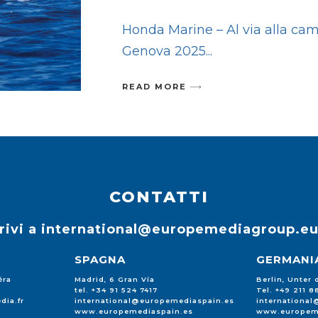
Honda Marine – Al via alla cam
Genova 2025
READ MORE
CONTATTI
rivi a
international@europemediagroup.e
SPAGNA
GERMANI
éra
Madrid, 6 Gran Vía
Berlin, Unter
tel. +34 91 524 7417
Tel. +49 211 
dia.fr
international@europemediaspain.es
internationa
www.europemediaspain.es
www.europem