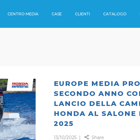
CENTRO MEDIA
CASE
CLIENTI
CATALOGO
OUTDOOR
I
ENO
I
OUTDOOR
RTI
DE
 TRENO
EUROPE MEDIA PRO
SECONDO ANNO CO
RADE
LANCIO DELLA CAM
HONDA AL SALONE 
CA
2025
13/10/2025
Share