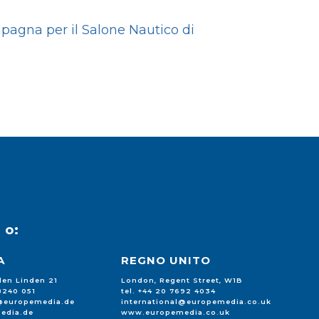
pagna per il Salone Nautico di
u
o:
A
REGNO UNITO
 den Linden 21
London, Regent Street, W1B
88240 051
tel. +44 20 7692 4034
l@europemedia.de
international@europemedia.co.uk
edia.de
www.europemedia.co.uk