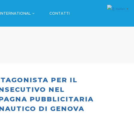
Italian
▼
INTERNATIONAL
CONTATTI
MALL & GDO
FARMACIE
SPORT
MALL & GDO
EVENTI
FARMACIE
SPORT
TAGONISTA PER IL
EVENTI
NSECUTIVO NEL
PAGNA PUBBLICITARIA
NAUTICO DI GENOVA