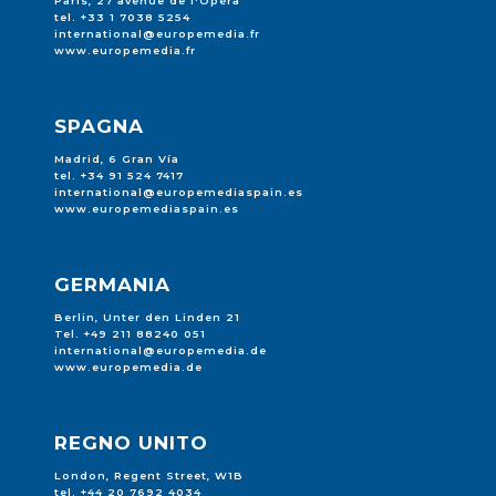
Paris, 27 avenue de l'Opéra
tel. +33 1 7038 5254
international@europemedia.fr
www.europemedia.fr
SPAGNA
Madrid, 6 Gran Vía
tel. +34 91 524 7417
international@europemediaspain.es
www.europemediaspain.es
GERMANIA
Berlin, Unter den Linden 21
Tel. +49 211 88240 051
international@europemedia.de
www.europemedia.de
REGNO UNITO
London, Regent Street, W1B
tel. +44 20 7692 4034