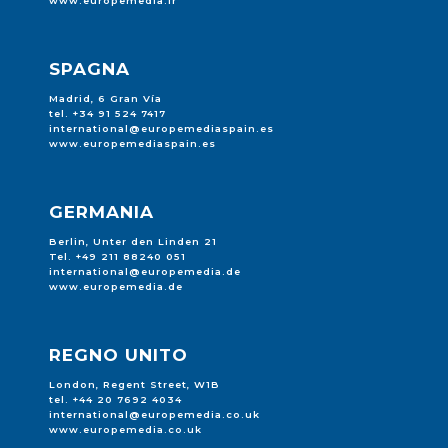
www.europemedia.fr
SPAGNA
Madrid, 6 Gran Vía
tel. +34 91 524 7417
international@europemediaspain.es
www.europemediaspain.es
GERMANIA
Berlin, Unter den Linden 21
Tel. +49 211 88240 051
international@europemedia.de
www.europemedia.de
REGNO UNITO
London, Regent Street, W1B
tel. +44 20 7692 4034
international@europemedia.co.uk
www.europemedia.co.uk