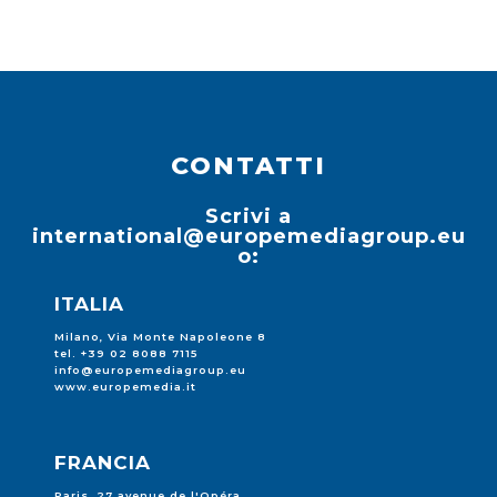
CONTATTI
Scrivi a
international@europemediagroup.eu
o:
ITALIA
Milano, Via Monte Napoleone 8
tel. +39 02 8088 7115
info@europemediagroup.eu
www.europemedia.it
FRANCIA
Paris, 27 avenue de l'Opéra