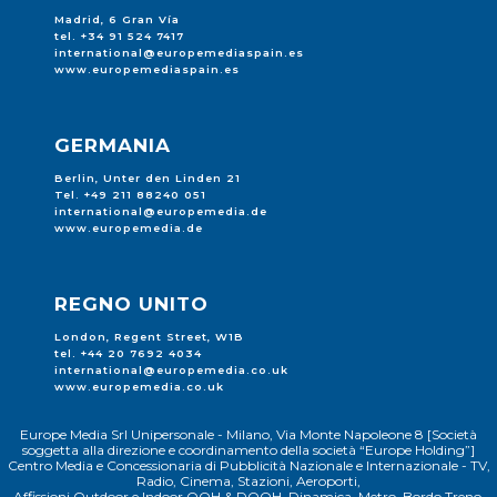
Madrid, 6 Gran Vía
tel. +34 91 524 7417
international@europemediaspain.es
www.europemediaspain.es
GERMANIA
Berlin, Unter den Linden 21
Tel. +49 211 88240 051
international@europemedia.de
www.europemedia.de
REGNO UNITO
London, Regent Street, W1B
tel. +44 20 7692 4034
international@europemedia.co.uk
www.europemedia.co.uk
Europe Media Srl Unipersonale - Milano, Via Monte Napoleone 8 [Società
soggetta alla direzione e coordinamento della società “Europe Holding”]
Centro Media e Concessionaria di Pubblicità Nazionale e Internazionale - TV,
Radio, Cinema, Stazioni, Aeroporti,
Affissioni Outdoor e Indoor OOH & DOOH, Dinamica, Metro, Bordo Treno,