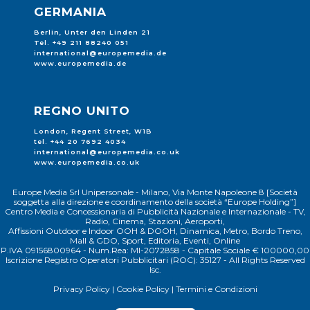
GERMANIA
Berlin, Unter den Linden 21
Tel. +49 211 88240 051
international@europemedia.de
www.europemedia.de
REGNO UNITO
London, Regent Street, W1B
tel. +44 20 7692 4034
international@europemedia.co.uk
www.europemedia.co.uk
Europe Media Srl Unipersonale - Milano, Via Monte Napoleone 8 [Società
soggetta alla direzione e coordinamento della società “Europe Holding”]
Centro Media e Concessionaria di Pubblicità Nazionale e Internazionale - TV,
Radio, Cinema, Stazioni, Aeroporti,
Affissioni Outdoor e Indoor OOH & DOOH, Dinamica, Metro, Bordo Treno,
Mall & GDO, Sport, Editoria, Eventi, Online
P.IVA 09156800964 - Num.Rea: MI-2072858 - Capitale Sociale € 100000,00
Iscrizione Registro Operatori Pubblicitari (ROC): 35127 - All Rights Reserved
Isc.
Privacy Policy
|
Cookie Policy
|
Termini e Condizioni