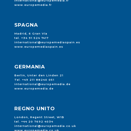
international@europemedia.fr
www.europemedia.fr
SPAGNA
Madrid, 6 Gran Vía
tel. +34 91 524 7417
international@europemediaspain.es
www.europemediaspain.es
GERMANIA
Berlin, Unter den Linden 21
Tel. +49 211 88240 051
international@europemedia.de
www.europemedia.de
REGNO UNITO
London, Regent Street, W1B
tel. +44 20 7692 4034
international@europemedia.co.uk
www.europemedia.co.uk