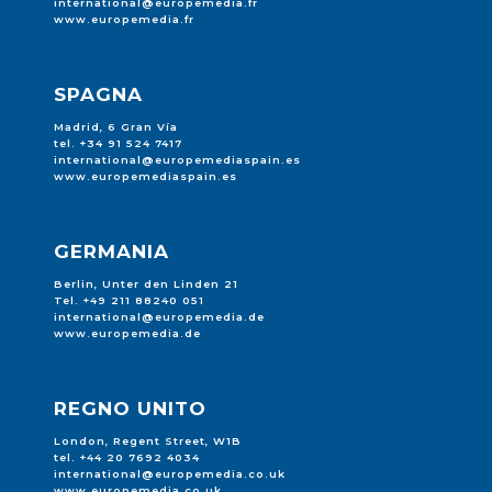
international@europemedia.fr
www.europemedia.fr
SPAGNA
Madrid, 6 Gran Vía
tel. +34 91 524 7417
international@europemediaspain.es
www.europemediaspain.es
GERMANIA
Berlin, Unter den Linden 21
Tel. +49 211 88240 051
international@europemedia.de
www.europemedia.de
REGNO UNITO
London, Regent Street, W1B
tel. +44 20 7692 4034
international@europemedia.co.uk
www.europemedia.co.uk