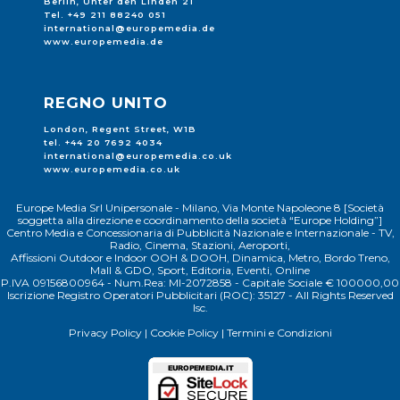
Berlin, Unter den Linden 21
Tel. +49 211 88240 051
international@europemedia.de
www.europemedia.de
REGNO UNITO
London, Regent Street, W1B
tel. +44 20 7692 4034
international@europemedia.co.uk
www.europemedia.co.uk
Europe Media Srl Unipersonale - Milano, Via Monte Napoleone 8 [Società
soggetta alla direzione e coordinamento della società “Europe Holding”]
Centro Media e Concessionaria di Pubblicità Nazionale e Internazionale - TV,
Radio, Cinema, Stazioni, Aeroporti,
Affissioni Outdoor e Indoor OOH & DOOH, Dinamica, Metro, Bordo Treno,
Mall & GDO, Sport, Editoria, Eventi, Online
P.IVA 09156800964 - Num.Rea: MI-2072858 - Capitale Sociale € 100000,00
Iscrizione Registro Operatori Pubblicitari (ROC): 35127 - All Rights Reserved
Isc.
Privacy Policy
|
Cookie Policy
|
Termini e Condizioni