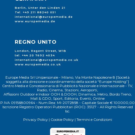
Berlin, Unter den Linden 21
Tel. +49 211 88240 051
international@europemedia.de
www.europemedia.de
REGNO UNITO
London, Regent Street, W1B
tel. +44 20 7692 4034
international@europemedia.co.uk
www.europemedia.co.uk
Europe Media Srl Unipersonale - Milano, Via Monte Napoleone 8 [Società
soggetta alla direzione e coordinamento della società “Europe Holding”]
Centro Media e Concessionaria di Pubblicità Nazionale e Internazionale - TV,
Radio, Cinema, Stazioni, Aeroporti,
Affissioni Outdoor e Indoor OOH & DOOH, Dinamica, Metro, Bordo Treno,
Mall & GDO, Sport, Editoria, Eventi, Online
P.IVA 09156800964 - Num.Rea: MI-2072858 - Capitale Sociale € 100000,00
Iscrizione Registro Operatori Pubblicitari (ROC): 35127 - All Rights Reserved
Isc.
Privacy Policy
|
Cookie Policy
|
Termini e Condizioni