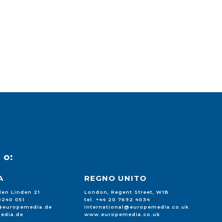
u
o:
A
REGNO UNITO
 den Linden 21
London, Regent Street, W1B
88240 051
tel. +44 20 7692 4034
l@europemedia.de
international@europemedia.co.uk
edia.de
www.europemedia.co.uk