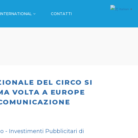
Italian
▼
INTERNATIONAL
CONTATTI
MALL & GDO
FARMACIE
SPORT
MALL & GDO
EVENTI
FARMACIE
SPORT
IONALE DEL CIRCO SI
EVENTI
MA VOLTA A EUROPE
 COMUNICAZIONE
o - Investimenti Pubblicitari di