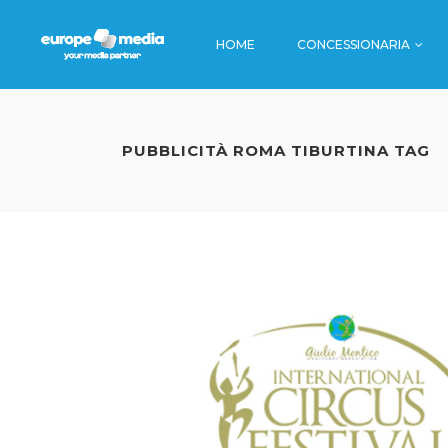
HOME
CONCESSIONARIA
TV
STAZIONI
CINEMA
AEROPORT
PUBBLICITÀ ROMA TIBURTINA TAG
RADIO
BORDO TR
TV
STAZION
EDITORIA
METRO
CINEMA
AEROPO
DIGITAL
AUTOSTRA
RADIO
BORDO
DINAMICA
EDITORIA
METRO
DIGITAL
AUTOST
DINAMI