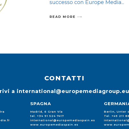
successo con Europe Media
READ MORE
CONTATTI
rivi a
international@europemediagroup.e
SPAGNA
GERMANI
éra
Madrid, 6 Gran Vía
Berlin, Unter
tel. +34 91 524 7417
Tel. +49 211 
dia.fr
international@europemediaspain.es
internationa
www.europemediaspain.es
www.europem