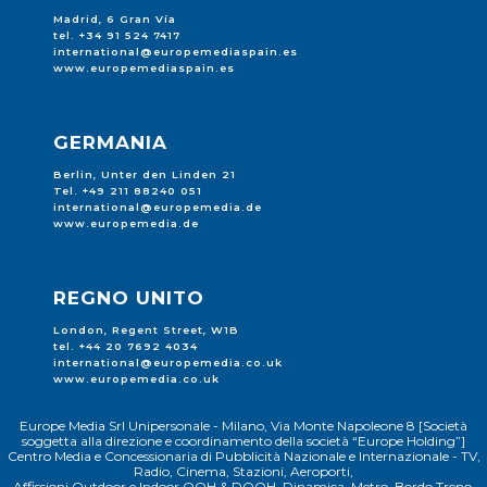
Madrid, 6 Gran Vía
tel. +34 91 524 7417
international@europemediaspain.es
www.europemediaspain.es
GERMANIA
Berlin, Unter den Linden 21
Tel. +49 211 88240 051
international@europemedia.de
www.europemedia.de
REGNO UNITO
London, Regent Street, W1B
tel. +44 20 7692 4034
international@europemedia.co.uk
www.europemedia.co.uk
Europe Media Srl Unipersonale - Milano, Via Monte Napoleone 8 [Società
soggetta alla direzione e coordinamento della società “Europe Holding”]
Centro Media e Concessionaria di Pubblicità Nazionale e Internazionale - TV,
Radio, Cinema, Stazioni, Aeroporti,
Affissioni Outdoor e Indoor OOH & DOOH, Dinamica, Metro, Bordo Treno,