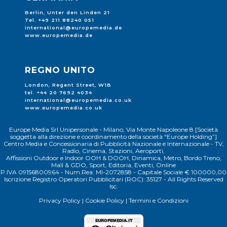
Berlin, Unter den Linden 21
Tel. +49 211 88240 051
international@europemedia.de
www.europemedia.de
REGNO UNITO
London, Regent Street, W1B
tel. +44 20 7692 4034
international@europemedia.co.uk
www.europemedia.co.uk
Europe Media Srl Unipersonale - Milano, Via Monte Napoleone 8 [Società
soggetta alla direzione e coordinamento della società “Europe Holding”]
Centro Media e Concessionaria di Pubblicità Nazionale e Internazionale - TV,
Radio, Cinema, Stazioni, Aeroporti,
Affissioni Outdoor e Indoor OOH & DOOH, Dinamica, Metro, Bordo Treno,
Mall & GDO, Sport, Editoria, Eventi, Online
P.IVA 09156800964 - Num.Rea: MI-2072858 - Capitale Sociale € 100000,00
Iscrizione Registro Operatori Pubblicitari (ROC): 35127 - All Rights Reserved
Isc.
Privacy Policy
|
Cookie Policy
|
Termini e Condizioni